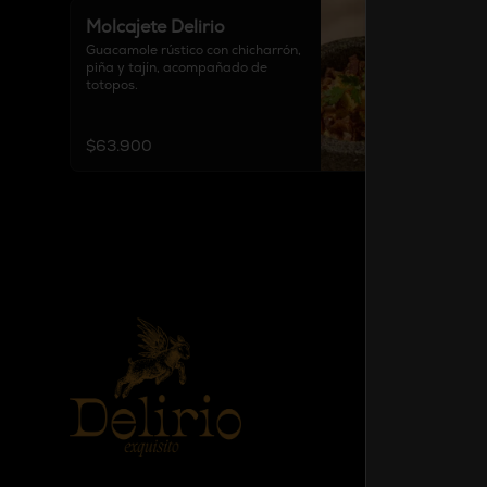
Molcajete Delirio
Guacamole rústico con chicharrón, 
piña y tajín, acompañado de 
totopos.
$63.900
Conóce
Cobertura
Contacto
Términos y
Política de