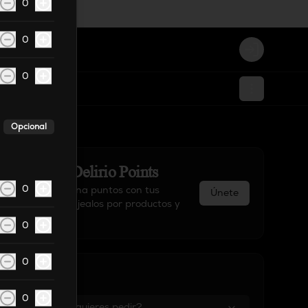
0
0
Login
0
Opcional
Acumula
Delirio Points
0
Regístrate, gana puntos con tus
Únete
compras y canjealos por productos y
más
0
0
Tu Carrito
0
¿Dónde quieres pedir?