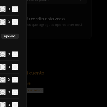
0
Tu carrito esta vacío
0
Los productos que agregues aparecerán aquí
Opcional
0
0
Mi cuenta
0
Pedir
Iniciar sesión
0
0