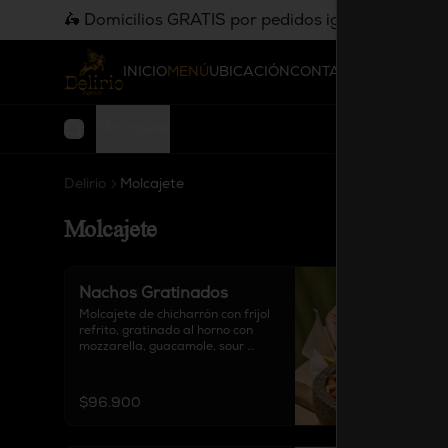
🛵 Domicilios GRATIS por pedidos iguales o super
INICIO
MENÚ
UBICACIÓN
CONTACTO
Molcajete
Delirio
Molcajete
Molcajete
Nachos Gratinados
Molcajete de chicharrón con frijol 
refrito, gratinado al horno con 
mozzarella, guacamole, sour 
cream, chipotle, pico de gallo, 
acompañado de totopos y 
proteína a elección.

$96.900
Elige tu proteína: Carne de Birria 
/ Pollo / Mixto