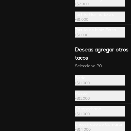
+
$7.900
iores a $80.000 🌮
Tortilla Harina Extra
+
$1.000
Tortilla de Maíz Extra
+
$1.000
Deseas agregar otros
tacos
Seleccione 20
Birria
+
$11.000
Molcajete
Guacamole rústico con quesito y 
Pastor
tajín, acompañado de totopos.
+
$11.000
Campechana
+
$11.000
$47.900
Encostrado de Camarón
+
$14.000