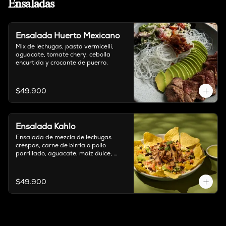
Ensaladas
Ensalada Huerto Mexicano
Mix de lechugas, pasta vermicelli, 
aguacate, tomate chery, cebolla 
encurtida y crocante de puerro.
$49.900
Ensalada Kahlo
Ensalada de mezcla de lechugas 
crespas, carne de birria o pollo 
parrillado, aguacate, maíz dulce, 
tomate, queso delirio, frijoles 
salteados y totopos. Acompañada de 
salsa mar y tierra.
$49.900