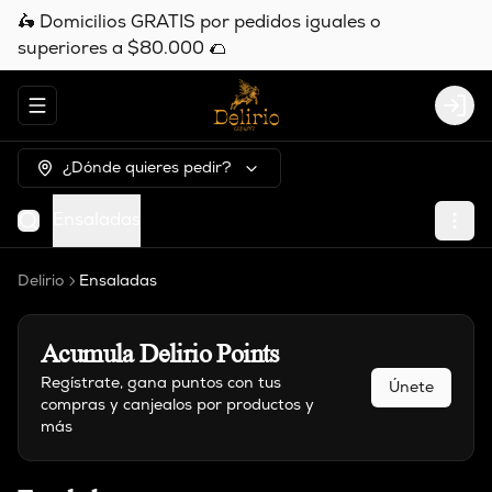
🛵 Domicilios GRATIS por pedidos iguales o
superiores a $80.000 🌮
Abrir menu de navegación
Logi
¿Dónde quieres pedir?
Ensaladas
Delirio
Ensaladas
Acumula
Delirio Points
Regístrate, gana puntos con tus
Únete
compras y canjealos por productos y
más