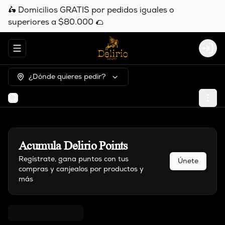
🛵 Domicilios GRATIS por pedidos iguales o
superiores a $80.000 🌮
Abrir menu de navegación
Logi
¿Dónde quieres pedir?
Acumula
Delirio Points
Regístrate, gana puntos con tus
Únete
compras y canjealos por productos y
más