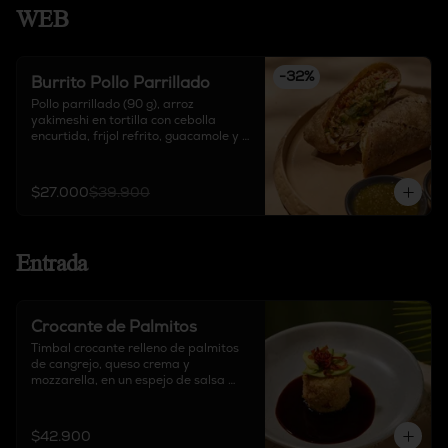
WEB
-
32
%
Burrito Pollo Parrillado
Pollo parrillado (90 g), arroz 
yakimeshi en tortilla con cebolla 
encurtida, frijol refrito, guacamole y 
queso delirio, acompañado de salsa 
chipotle, sour cream y salsa de 
tomate verde.
$27.000
$39.900
Entrada
Crocante de Palmitos
Timbal crocante relleno de palmitos 
de cangrejo, queso crema y 
mozzarella, en un espejo de salsa 
teriyaki, acompañado de aguacate y 
pimentón crocante.
$42.900