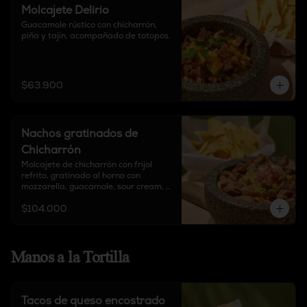
Molcajete Delirio
Guacamole rústico con chicharrón, 
piña y tajín, acompañado de totopos.
$63.900
Nachos gratinados de
Chicharrón
Molcajete de chicharrón con frijol 
refrito, gratinado al horno con 
mozzarella, guacamole, sour cream, 
chipotle, y pico de gallo, acompañado 
$104.000
de totopos.
Manos a la Tortilla
Tacos de queso encostrado