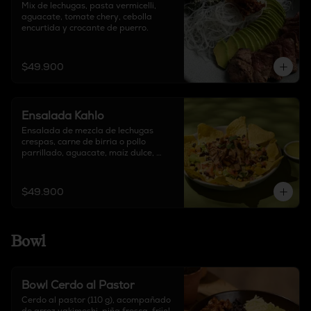
Mix de lechugas, pasta vermicelli, 
aguacate, tomate chery, cebolla 
encurtida y crocante de puerro.
$49.900
Ensalada Kahlo
Ensalada de mezcla de lechugas 
crespas, carne de birria o pollo 
parrillado, aguacate, maíz dulce, 
tomate, queso delirio, frijoles 
salteados y totopos. Acompañada de 
salsa mar y tierra.
$49.900
Bowl
Bowl Cerdo al Pastor
Cerdo al pastor (110 g), acompañado 