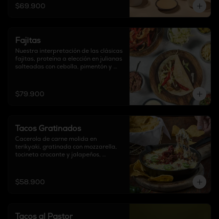
$69.900
Fajitas
Nuestra interpretación de las clásicas 
fajitas, proteína a elección en julianas 
salteadas con cebolla, pimentón y 
soya, acompañadas de guacamole, 
frijol refrito, sour cream, chipotle, 
mozzarella, pico de gallo, lechuga 
$79.900
chifonada y

6 tortillas a elección.
Tacos Gratinados
Cacerola de carne molida en 
terikyaki, gratinada con mozzarella, 
tocineta crocante y jalapeños, 
acompañado con guacamole, pico de 
gallo y tortillas a elección.
$58.900
Tacos al Pastor