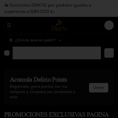
🛵 Domicilios GRATIS por pedidos iguales o
superiores a $80.000 🌮
Abrir menu de navegación
Logi
¿Dónde quieres pedir?
PROMOCIONES EXCLUSIVAS PAGINA WEB
Entra
Acumula
Delirio Points
Regístrate, gana puntos con tus
Únete
compras y canjealos por productos y
más
PROMOCIONES EXCLUSIVAS PAGINA