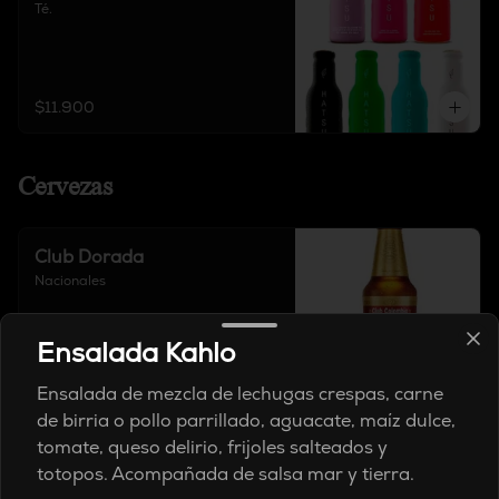
Té.
$11.900
Cervezas
Club Dorada
Nacionales
Ensalada Kahlo
$14.900
Ensalada de mezcla de lechugas crespas, carne
de birria o pollo parrillado, aguacate, maíz dulce,
tomate, queso delirio, frijoles salteados y
Club Negra
totopos. Acompañada de salsa mar y tierra.
Nacionales