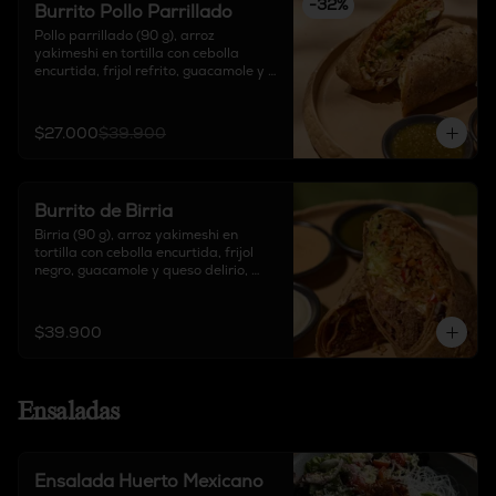
-
32
%
Burrito Pollo Parrillado
Pollo parrillado (90 g), arroz 
yakimeshi en tortilla con cebolla 
encurtida, frijol refrito, guacamole y 
queso delirio, acompañado de salsa 
chipotle, sour cream y salsa de 
tomate verde.
$27.000
$39.900
Burrito de Birria
Birria (90 g), arroz yakimeshi en 
tortilla con cebolla encurtida, frijol 
negro, guacamole y queso delirio, 
acompañado de salsa chipotle, sour 
cream y salsa de tomate verde.
$39.900
Ensaladas
Ensalada Huerto Mexicano