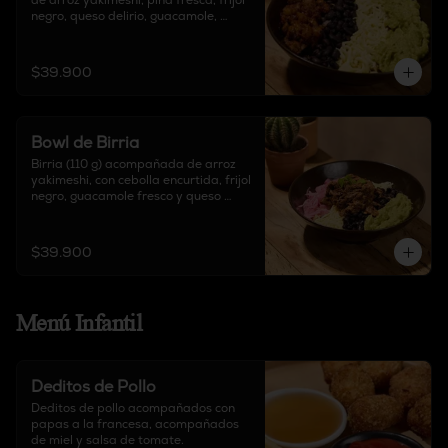
de arroz yakimeshi, piña fresca, frijol 
negro, queso delirio, guacamole, 
acompañado de salsa chipotle y sour 
cream.
$39.900
Bowl de Birria
Birria (110 g) acompañada de arroz 
yakimeshi, con cebolla encurtida, frijol 
negro, guacamole fresco y queso 
delirio, acompañado de salsa chipotle 
y sour cream.
$39.900
Menú Infantil
Deditos de Pollo
Deditos de pollo acompañados con 
papas a la francesa, acompañados 
de miel y salsa de tomate.