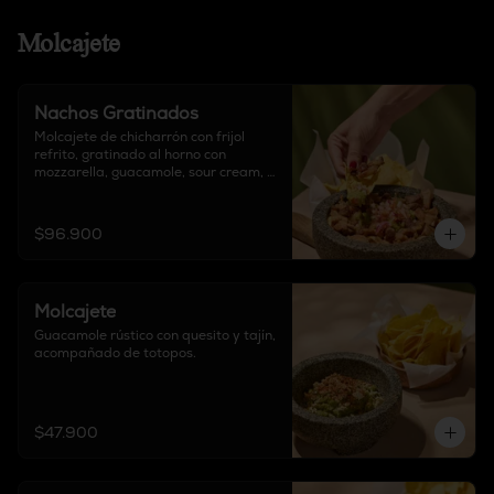
Molcajete
Nachos Gratinados
Molcajete de chicharrón con frijol 
refrito, gratinado al horno con 
mozzarella, guacamole, sour cream, 
chipotle, pico de gallo, acompañado 
de totopos y proteína a elección.

$96.900
Elige tu proteína: Carne de Birria / 
Pollo / Mixto
Molcajete
Guacamole rústico con quesito y tajín, 
acompañado de totopos.
$47.900