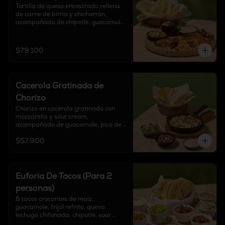
Tortilla de queso encostrado rellena 
de carne de birria y chicharrón, 
acompañada de chipotle, guacamole, 
cebolla encurtida y 6 tortillas a 
elección.
$79.100
Cacerola Gratinada de
Chorizo
Chorizo en cacerola gratinado con 
mozzarella y sour cream, 
acompañado de guacamole, pico de 
gallo, finalizado con cebollín y tortillas 
$57.900
a elección.
Euforia De Tacos (Para 2
personas)
6 tacos crocantes de maíz, 
guacamole, frijol refrito, queso, 
lechuga chifonada, chipotle, sour 
cream y pico de gallo.