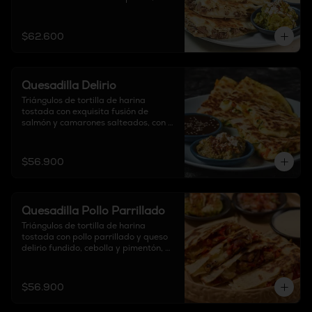
acompañadas con sour cream, pico 
de gallo y guacamole.

$62.600
Contiene cebolla
Quesadilla Delirio
Triángulos de tortilla de harina 
tostada con exquisita fusión de 
salmón y camarones salteados, con 
vegetales en leche de coco, curry y 
queso crema, acompañadas de salsa 
terikyaki y guacamole.
$56.900
Quesadilla Pollo Parrillado
Triángulos de tortilla de harina 
tostada con pollo parrillado y queso 
delirio fundido, cebolla y pimentón, 
acompañadas con sour cream, pico 
de gallo y guacamole.
$56.900