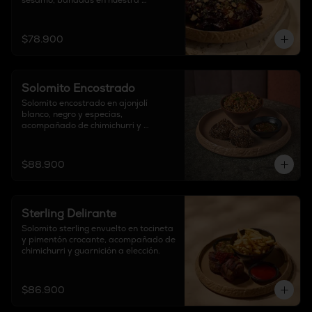
sésamo, bañadas en nuestra 
exclusiva salsa BBQ de la casa. 
Finalizadas con cebollín fresco y 
almendras crocantes, acompañadas 
$78.900
de guarnición de elección.
Solomito Encostrado
Solomito encostrado en ajonjolí 
blanco, negro y especias, 
acompañado de chimichurri y 
guarnición a elección.
$88.900
Sterling Delirante
Solomito sterling envuelto en tocineta 
y pimentón crocante, acompañado de 
chimichurri y guarnición a elección.
$86.900