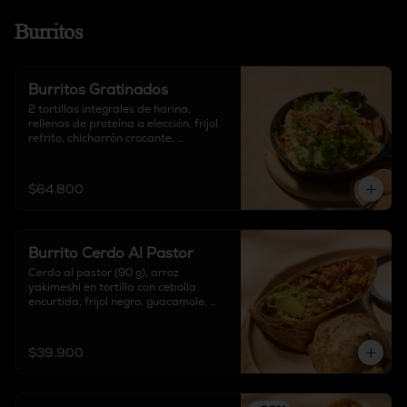
Burritos
Burritos Gratinados
2 tortillas integrales de harina, 
rellenas de proteína a elección, frijol 
refrito, chicharrón crocante, 
mozzarella, lechuga fresca, 
guacamole y pico de gallo.
$64.800
Burrito Cerdo Al Pastor
Cerdo al pastor (90 g), arroz 
yakimeshi en tortilla con cebolla 
encurtida, frijol negro, guacamole, 
piña y queso delirio, acompañado de 
salsa chipotle, sour cream y salsa de 
tomate verde.
$39.900