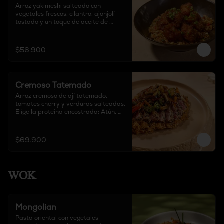
Arroz yakimeshi salteado con 
vegetales frescos, cilantro, ajonjolí 
tostado y un toque de aceite de 
sésamo y soya, acompañado de pollo 
crocante y salsa agridulce de la casa.
$56.900
Cremoso Tatemado
Arroz cremoso de ají tatemado, 
tomates cherry y verduras salteadas. 
Elige la proteína encostrada: Atún, 
salmón, solomito.
$69.900
WOK
Mongolian
Pasta oriental con vegetales 