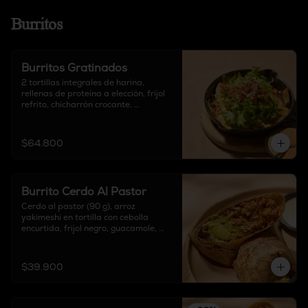
Burritos
Burritos Gratinados
2 tortillas integrales de harina, 
rellenas de proteína a elección, frijol 
refrito, chicharrón crocante, 
mozzarella, lechuga fresca, 
guacamole y pico de gallo.
$64.800
Burrito Cerdo Al Pastor
Cerdo al pastor (90 g), arroz 
yakimeshi en tortilla con cebolla 
encurtida, frijol negro, guacamole, 
piña y queso delirio, acompañado de 
salsa chipotle, sour cream y salsa de 
tomate verde.
$39.900