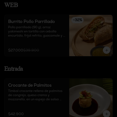
WEB
-
32
%
Burrito Pollo Parrillado
Pollo parrillado (90 g), arroz 
yakimeshi en tortilla con cebolla 
encurtida, frijol refrito, guacamole y 
queso delirio, acompañado de salsa 
chipotle, sour cream y salsa de 
tomate verde.
$27.000
$39.900
Entrada
Crocante de Palmitos
Timbal crocante relleno de palmitos 
de cangrejo, queso crema y 
mozzarella, en un espejo de salsa 
teriyaki, acompañado de aguacate y 
pimentón crocante.
$42.900