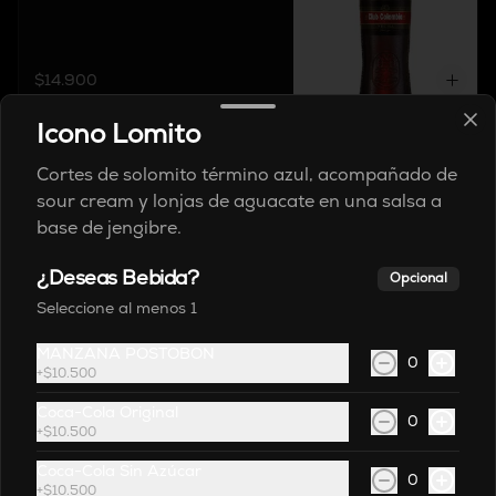
$14.900
Icono Lomito
Club Roja
Cortes de solomito término azul, acompañado de
Nacionales
sour cream y lonjas de aguacate en una salsa a
base de jengibre.
¿Deseas Bebida?
$14.900
Opcional
Seleccione al menos 1
MANZANA POSTOBON
Corona
0
+
$10.500
Internacionales
Coca-Cola Original
0
+
$10.500
Coca-Cola Sin Azúcar
$17.900
0
+
$10.500