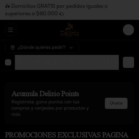
🛵 Domicilios GRATIS por pedidos iguales o
superiores a $80.000 🌮
Abrir menu de navegación
Logi
¿Dónde quieres pedir?
PROMOCIONES EXCLUSIVAS PAGINA WEB
Entra
Acumula
Delirio Points
Regístrate, gana puntos con tus
Únete
compras y canjealos por productos y
más
PROMOCIONES EXCLUSIVAS PAGINA