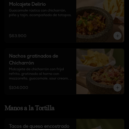
Molcajete Delirio
Guacamole rústico con chicharrón, 
piña y tajín, acompañado de totopos.
$63.900
Nachos gratinados de
Chicharrón
Molcajete de chicharrón con frijol 
refrito, gratinado al horno con 
mozzarella, guacamole, sour cream, 
chipotle, y pico de gallo, acompañado 
$104.000
de totopos.
Manos a la Tortilla
Tacos de queso encostrado