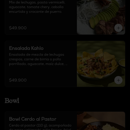
Mix de lechugas, pasta vermicelli, 
aguacate, tomate chery, cebolla 
encurtida y crocante de puerro.
$49.900
Ensalada Kahlo
Ensalada de mezcla de lechugas 
crespas, carne de birria o pollo 
parrillado, aguacate, maíz dulce, 
tomate, queso delirio, frijoles 
salteados y totopos. Acompañada de 
salsa mar y tierra.
$49.900
Bowl
Bowl Cerdo al Pastor
Cerdo al pastor (110 g), acompañado 