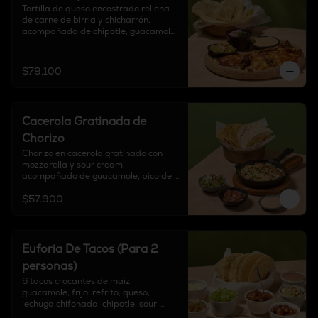
Tortilla de queso encostrado rellena 
de carne de birria y chicharrón, 
acompañada de chipotle, guacamole, 
cebolla encurtida y 6 tortillas a 
elección.
$79.100
Cacerola Gratinada de
Chorizo
Chorizo en cacerola gratinado con 
mozzarella y sour cream, 
acompañado de guacamole, pico de 
gallo, finalizado con cebollín y tortillas 
$57.900
a elección.
Euforia De Tacos (Para 2
personas)
6 tacos crocantes de maíz, 
guacamole, frijol refrito, queso, 
lechuga chifonada, chipotle, sour 
cream y pico de gallo.