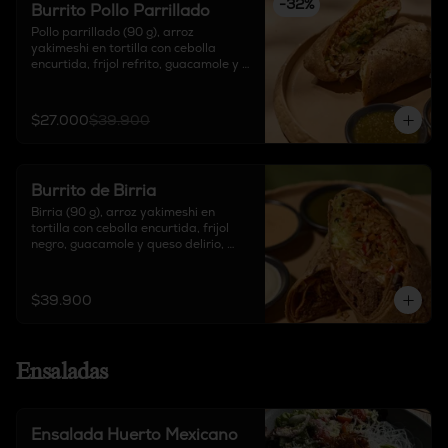
-
32
%
Burrito Pollo Parrillado
Pollo parrillado (90 g), arroz 
yakimeshi en tortilla con cebolla 
encurtida, frijol refrito, guacamole y 
queso delirio, acompañado de salsa 
chipotle, sour cream y salsa de 
tomate verde.
$27.000
$39.900
Burrito de Birria
Birria (90 g), arroz yakimeshi en 
tortilla con cebolla encurtida, frijol 
negro, guacamole y queso delirio, 
acompañado de salsa chipotle, sour 
cream y salsa de tomate verde.
$39.900
Ensaladas
Ensalada Huerto Mexicano