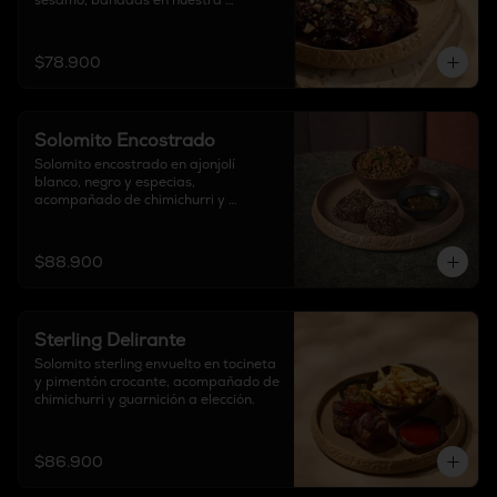
sésamo, bañadas en nuestra 
exclusiva salsa BBQ de la casa. 
Finalizadas con cebollín fresco y 
almendras crocantes, acompañadas 
$78.900
de guarnición de elección.
Solomito Encostrado
Solomito encostrado en ajonjolí 
blanco, negro y especias, 
acompañado de chimichurri y 
guarnición a elección.
$88.900
Sterling Delirante
Solomito sterling envuelto en tocineta 
y pimentón crocante, acompañado de 
chimichurri y guarnición a elección.
$86.900