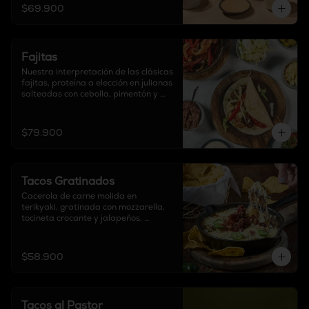
$69.900
Fajitas
Nuestra interpretación de las clásicas 
fajitas, proteína a elección en julianas 
salteadas con cebolla, pimentón y 
soya, acompañadas de guacamole, 
frijol refrito, sour cream, chipotle, 
mozzarella, pico de gallo, lechuga 
$79.900
chifonada y

6 tortillas a elección.
Tacos Gratinados
Cacerola de carne molida en 
terikyaki, gratinada con mozzarella, 
tocineta crocante y jalapeños, 
acompañado con guacamole, pico de 
gallo y tortillas a elección.
$58.900
Tacos al Pastor