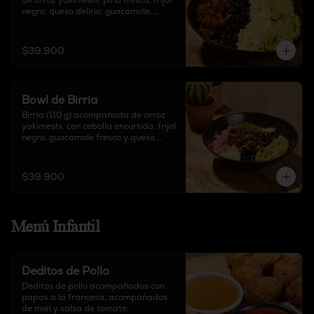
de arroz yakimeshi, piña fresca, frijol 
negro, queso delirio, guacamole, 
acompañado de salsa chipotle y sour 
cream.
$39.900
Bowl de Birria
Birria (110 g) acompañada de arroz 
yakimeshi, con cebolla encurtida, frijol 
negro, guacamole fresco y queso 
delirio, acompañado de salsa chipotle 
y sour cream.
$39.900
Menú Infantil
Deditos de Pollo
Deditos de pollo acompañados con 
papas a la francesa, acompañados 
de miel y salsa de tomate.