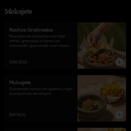
Molcajete
Nachos Gratinados
Molcajete de chicharrón con frijol 
refrito, gratinado al horno con 
mozzarella, guacamole, sour cream, 
chipotle, pico de gallo, acompañado 
de totopos y proteína a elección.

$96.900
Elige tu proteína: Carne de Birria / 
Pollo / Mixto
Molcajete
Guacamole rústico con quesito y tajín, 
acompañado de totopos.
$47.900