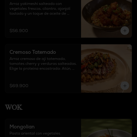
Arroz yakimeshi salteado con 
vegetales frescos, cilantro, ajonjolí 
tostado y un toque de aceite de 
sésamo y soya, acompañado de pollo 
crocante y salsa agridulce de la casa.
$56.900
Cremoso Tatemado
Arroz cremoso de ají tatemado, 
tomates cherry y verduras salteadas. 
Elige la proteína encostrada: Atún, 
salmón, solomito.
$69.900
WOK
Mongolian
Pasta oriental con vegetales 