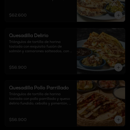
acompañadas con sour cream, pico 
de gallo y guacamole.

$62.600
Contiene cebolla
Quesadilla Delirio
Triángulos de tortilla de harina 
tostada con exquisita fusión de 
salmón y camarones salteados, con 
vegetales en leche de coco, curry y 
queso crema, acompañadas de salsa 
terikyaki y guacamole.
$56.900
Quesadilla Pollo Parrillado
Triángulos de tortilla de harina 
tostada con pollo parrillado y queso 
delirio fundido, cebolla y pimentón, 
acompañadas con sour cream, pico 
de gallo y guacamole.
$56.900