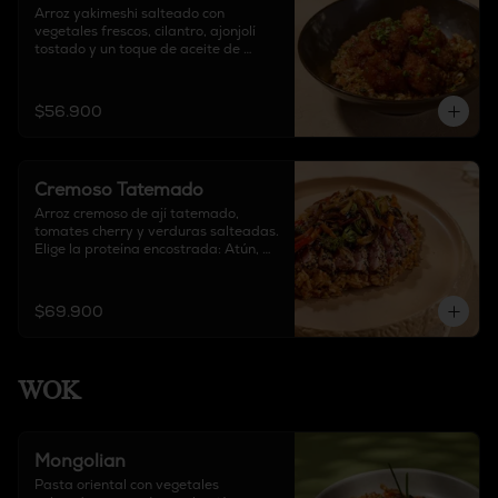
Arroz yakimeshi salteado con 
vegetales frescos, cilantro, ajonjolí 
tostado y un toque de aceite de 
sésamo y soya, acompañado de pollo 
crocante y salsa agridulce de la casa.
$56.900
Cremoso Tatemado
Arroz cremoso de ají tatemado, 
tomates cherry y verduras salteadas. 
Elige la proteína encostrada: Atún, 
salmón, solomito.
$69.900
WOK
Mongolian
Pasta oriental con vegetales 