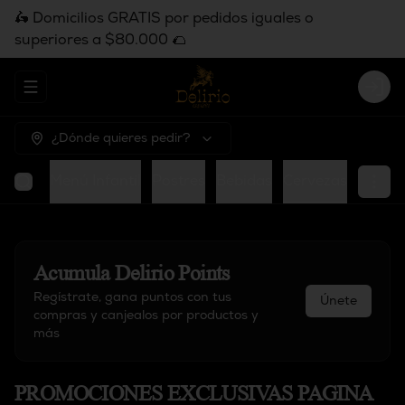
🛵 Domicilios GRATIS por pedidos iguales o
superiores a $80.000 🌮
Abrir menu de navegación
Logi
¿Dónde quieres pedir?
Bowl
Menú Infantil
Postres
Bebidas
Cervezas
Acumula
Delirio Points
Regístrate, gana puntos con tus
Únete
compras y canjealos por productos y
más
PROMOCIONES EXCLUSIVAS PAGINA