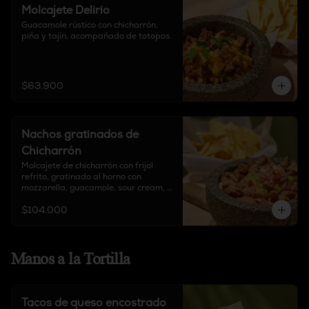
Molcajete Delirio
Guacamole rústico con chicharrón, 
piña y tajín, acompañado de totopos.
$63.900
Nachos gratinados de
Chicharrón
Molcajete de chicharrón con frijol 
refrito, gratinado al horno con 
mozzarella, guacamole, sour cream, 
chipotle, y pico de gallo, acompañado 
$104.000
de totopos.
Manos a la Tortilla
Tacos de queso encostrado