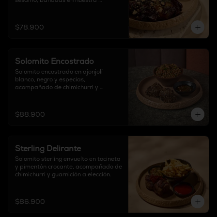
sésamo, bañadas en nuestra 
exclusiva salsa BBQ de la casa. 
Finalizadas con cebollín fresco y 
almendras crocantes, acompañadas 
$78.900
de guarnición de elección.
Solomito Encostrado
Solomito encostrado en ajonjolí 
blanco, negro y especias, 
acompañado de chimichurri y 
guarnición a elección.
$88.900
Sterling Delirante
Solomito sterling envuelto en tocineta 
y pimentón crocante, acompañado de 
chimichurri y guarnición a elección.
$86.900