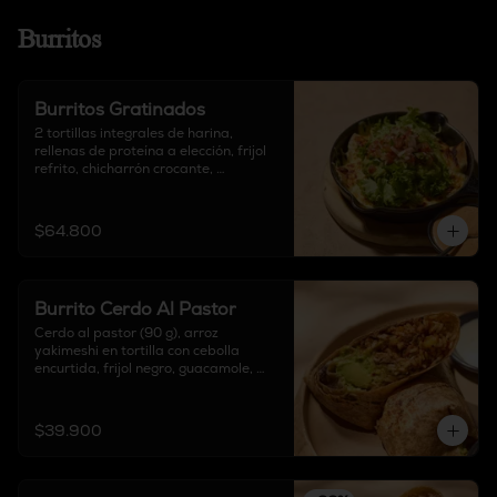
Burritos
Burritos Gratinados
2 tortillas integrales de harina, 
rellenas de proteína a elección, frijol 
refrito, chicharrón crocante, 
mozzarella, lechuga fresca, 
guacamole y pico de gallo.
$64.800
Burrito Cerdo Al Pastor
Cerdo al pastor (90 g), arroz 
yakimeshi en tortilla con cebolla 
encurtida, frijol negro, guacamole, 
piña y queso delirio, acompañado de 
salsa chipotle, sour cream y salsa de 
tomate verde.
$39.900