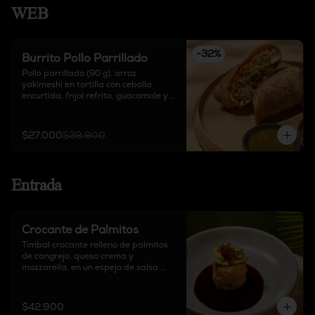
WEB
-
32
%
Burrito Pollo Parrillado
Pollo parrillado (90 g), arroz 
yakimeshi en tortilla con cebolla 
encurtida, frijol refrito, guacamole y 
queso delirio, acompañado de salsa 
chipotle, sour cream y salsa de 
tomate verde.
$27.000
$39.900
Entrada
Crocante de Palmitos
Timbal crocante relleno de palmitos 
de cangrejo, queso crema y 
mozzarella, en un espejo de salsa 
teriyaki, acompañado de aguacate y 
pimentón crocante.
$42.900