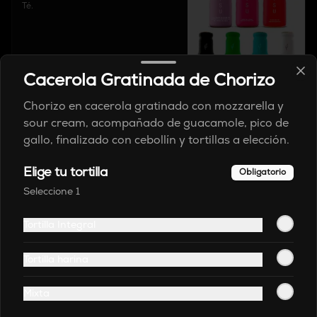
Té.
$11.900
Cacerola Gratinada de Chorizo
Chorizo en cacerola gratinado con mozzarella y
Cervezas
sour cream, acompañado de guacamole, pico de
gallo, finalizado con cebollín y tortillas a elección.
Club Dorada
Elige tu tortilla
Obligatorio
Nacionales
Seleccione 1
Tortilla Integral
$14.900
Tortilla harina
Club Negra
Mixta
Nacionales