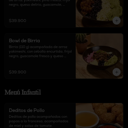
de arroz yakimeshi, piña fresca, frijol 
negro, queso delirio, guacamole, 
acompañado de salsa chipotle y sour 
cream.
$39.900
Bowl de Birria
Birria (110 g) acompañada de arroz 
yakimeshi, con cebolla encurtida, frijol 
negro, guacamole fresco y queso 
delirio, acompañado de salsa chipotle 
y sour cream.
$39.900
Menú Infantil
Deditos de Pollo
Deditos de pollo acompañados con 
papas a la francesa, acompañados 
de miel y salsa de tomate.