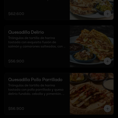
acompañadas con sour cream, pico 
de gallo y guacamole.

$62.600
Contiene cebolla
Quesadilla Delirio
Triángulos de tortilla de harina 
tostada con exquisita fusión de 
salmón y camarones salteados, con 
vegetales en leche de coco, curry y 
queso crema, acompañadas de salsa 
terikyaki y guacamole.
$56.900
Quesadilla Pollo Parrillado
Triángulos de tortilla de harina 
tostada con pollo parrillado y queso 
delirio fundido, cebolla y pimentón, 
acompañadas con sour cream, pico 
de gallo y guacamole.
$56.900