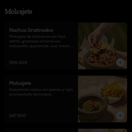
Molcajete
Nachos Gratinados
Molcajete de chicharrón con frijol 
refrito, gratinado al horno con 
mozzarella, guacamole, sour cream, 
chipotle, pico de gallo, acompañado 
de totopos y proteína a elección.

$96.900
Elige tu proteína: Carne de Birria / 
Pollo / Mixto
Molcajete
Guacamole rústico con quesito y tajín, 
acompañado de totopos.
$47.900