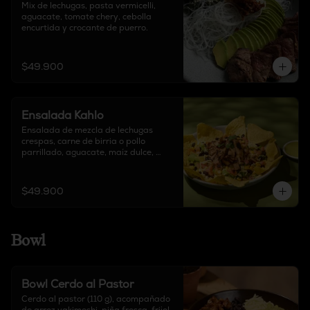
Mix de lechugas, pasta vermicelli, 
aguacate, tomate chery, cebolla 
encurtida y crocante de puerro.
$49.900
Ensalada Kahlo
Ensalada de mezcla de lechugas 
crespas, carne de birria o pollo 
parrillado, aguacate, maíz dulce, 
tomate, queso delirio, frijoles 
salteados y totopos. Acompañada de 
salsa mar y tierra.
$49.900
Bowl
Bowl Cerdo al Pastor
Cerdo al pastor (110 g), acompañado 