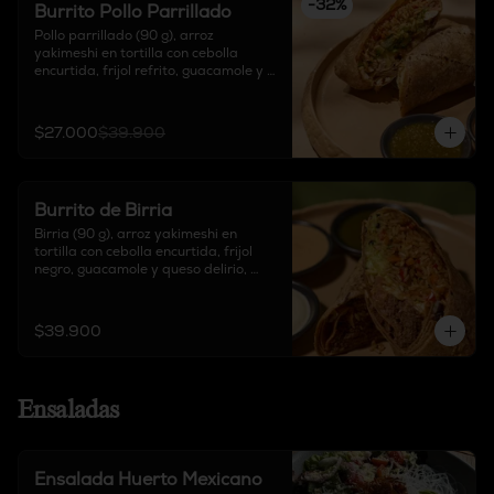
-
32
%
Burrito Pollo Parrillado
Pollo parrillado (90 g), arroz 
yakimeshi en tortilla con cebolla 
encurtida, frijol refrito, guacamole y 
queso delirio, acompañado de salsa 
chipotle, sour cream y salsa de 
tomate verde.
$27.000
$39.900
Burrito de Birria
Birria (90 g), arroz yakimeshi en 
tortilla con cebolla encurtida, frijol 
negro, guacamole y queso delirio, 
acompañado de salsa chipotle, sour 
cream y salsa de tomate verde.
$39.900
Ensaladas
Ensalada Huerto Mexicano