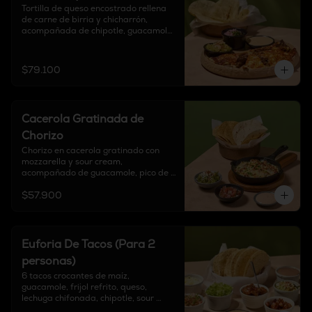
Tortilla de queso encostrado rellena 
de carne de birria y chicharrón, 
acompañada de chipotle, guacamole, 
cebolla encurtida y 6 tortillas a 
elección.
$79.100
Cacerola Gratinada de
Chorizo
Chorizo en cacerola gratinado con 
mozzarella y sour cream, 
acompañado de guacamole, pico de 
gallo, finalizado con cebollín y tortillas 
$57.900
a elección.
Euforia De Tacos (Para 2
personas)
6 tacos crocantes de maíz, 
guacamole, frijol refrito, queso, 
lechuga chifonada, chipotle, sour 
cream y pico de gallo.