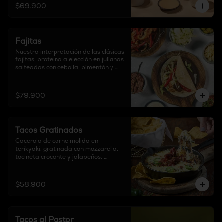
$69.900
Fajitas
Nuestra interpretación de las clásicas 
fajitas, proteína a elección en julianas 
salteadas con cebolla, pimentón y 
soya, acompañadas de guacamole, 
frijol refrito, sour cream, chipotle, 
mozzarella, pico de gallo, lechuga 
$79.900
chifonada y

6 tortillas a elección.
Tacos Gratinados
Cacerola de carne molida en 
terikyaki, gratinada con mozzarella, 
tocineta crocante y jalapeños, 
acompañado con guacamole, pico de 
gallo y tortillas a elección.
$58.900
Tacos al Pastor