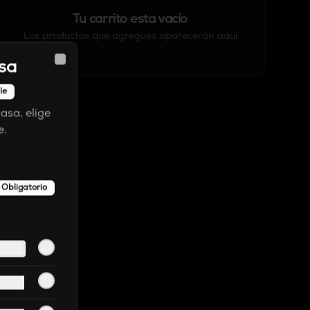
Tu carrito esta vacío
Los productos que agregues aparecerán aquí
sa
Close
le
asa, elige
e.
Obligatorio