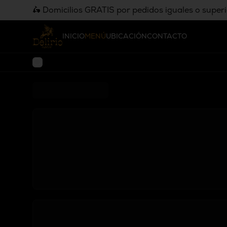
🛵 Domicilios GRATIS por pedidos iguales o super
INICIO
MENÚ
UBICACIÓN
CONTACTO