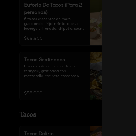
Euforia De Tacos (Para 2
personas)
6 tacos crocantes de maíz, 
guacamole, frijol refrito, queso, 
lechuga chifonada, chipotle, sour 
cream y pico de gallo.
$69.900
Tacos Gratinados
Cacerola de carne molida en 
terikyaki, gratinada con 
mozzarella, tocineta crocante y 
jalapeños, acompañado con 
guacamole, pico de gallo y 
tortillas a elección.
$58.900
Tacos
Tacos Delirio