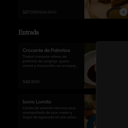
y queso delirio, acompañado de 
salsa chipotle, sour cream y salsa 
de tomate verde.
$27.000
$39.900
Entrada
Crocante de Palmitos
Timbal crocante relleno de 
palmitos de cangrejo, queso 
crema y mozzarella, en un espejo 
de salsa teriyaki, acompañado de 
aguacate y pimentón crocante.
$42.900
Icono Lomito
Cortes de solomito término azul, 
acompañado de sour cream y 
lonjas de aguacate en una salsa a 
base de jengibre.