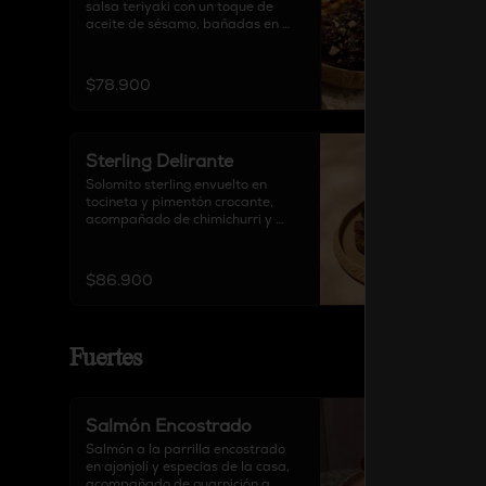
salsa teriyaki con un toque de 
aceite de sésamo, bañadas en 
nuestra exclusiva salsa BBQ de la 
casa. Finalizadas con cebollín 
fresco y almendras crocantes, 
$78.900
acompañadas de guarnición de 
elección.
Sterling Delirante
Solomito sterling envuelto en 
tocineta y pimentón crocante, 
acompañado de chimichurri y 
guarnición a elección.
$86.900
Fuertes
Salmón Encostrado
Salmón a la parrilla encostrado 
en ajonjolí y especias de la casa, 
acompañado de guarnición a 