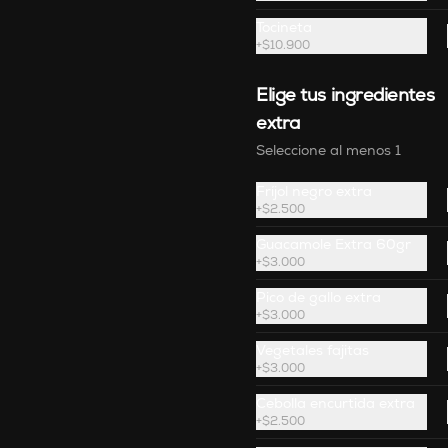
Tocineta
+
$10.900
Elige tus ingredientes
extra
Seleccione al menos 1
Fríjol negro extra
+
$2.500
Guacamole Extra 60gr
+
$3.000
Pico de gallo extra
Molcajete
+
$3.000
Guacamole rústico con quesito y 
tajín, acompañado de totopos.
Vegetales fajitas
+
$3.000
Cebolla encurtida extra
$47.900
+
$2.500