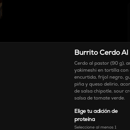
Esquites
Burrito Cerdo Al
Maíz parrillado con sour cream, 
cubierto con quesito rallado, tajín, 
Cerdo al pastor (90 g), a
pico de gallo y cebolla encurtida, 
yakimeshi en tortilla con
acompañado de totopos.
encurtida, frijol negro, 
$21.900
piña y queso delirio, a
de salsa chipotle, sour c
salsa de tomate verde.
Molde De Papas
Papas en cacerola con queso 
Elige tu adición de
fundido, tocineta crocante, sour 
proteína
cream, guacamole, chipotle y pico 
de gallo.
Seleccione al menos 1