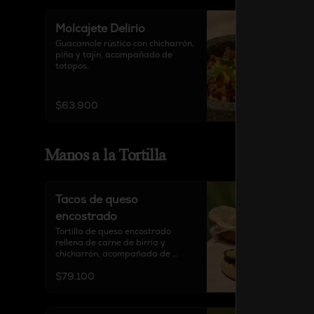
/ Pollo / Mixto
Molcajete Delirio
Guacamole rústico con chicharrón, 
piña y tajín, acompañado de 
totopos.
$63.900
Manos a la Tortilla
Tacos de queso
encostrado
Tortilla de queso encostrado 
rellena de carne de birria y 
chicharrón, acompañada de 
chipotle, guacamole, cebolla 
$79.100
encurtida y 6 tortillas a elección.