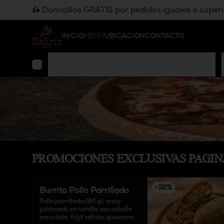
🛵 Domicilios GRATIS por pedidos iguales o super
INICIO
MENÚ
UBICACIÓN
CONTACTO
PROMOCIONES EXCLUSIVAS PAGINA WEB
PROMOCIONES EXCLUSIVAS PAGI
-
32
%
Burrito Pollo Parrillado
Pollo parrillado (90 g), arroz 
yakimeshi en tortilla con cebolla 
encurtida, frijol refrito, guacamole 