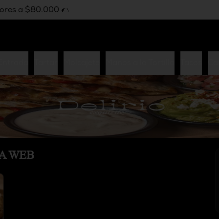
iores a $80.000 🌮
Entrada
Tartar
Molcajete
Manos a la Tortilla
Tacos
Ca
NA WEB