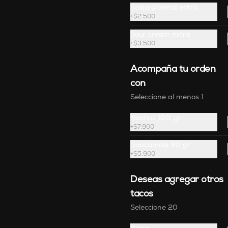
Salsa oriental extra
Fajitas
+
$2.500
Nuestra interpretación de las 
clásicas fajitas, proteína a 
Sour cream extra
elección en julianas salteadas con 
+
$3.500
cebolla, pimentón y soya, 
acompañadas de guacamole, 
frijol refrito, sour cream, chipotle, 
$79.900
Acompaña tu orden
mozzarella, pico de gallo, lechuga 
chifonada y

con
6 tortillas a elección.
Seleccione al menos 1
Tacos al Pastor
Carne de cerdo en cocción lenta, 
Nachos 100 gr
salteada al wok en salsa al 
+
$7.900
pastor y pimentón, acompañados 
de piña parrillada, guacamole, 
pico de gallo, cebolla encurtida y 
Guacamole 90 gr
cilantro.
+
$5.900
$54.900
Deseas agregar otros
tacos
Seleccione 20
Tacos de atún