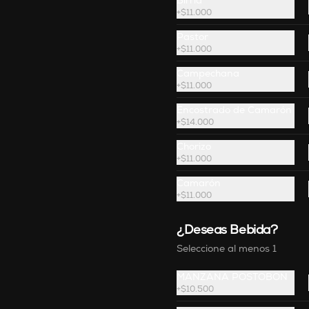
Birria
Tacos de maíz tostado, atún 
+
$11.000
fresco sobre guacamole, bañados 
con salsa spicy trufada, cilantro y 
Pastor
pimentón crocante.
+
$11.000
$46.900
Campechana
+
$11.000
Encostrado de Camarón
+
$14.000
Chorizo
+
$11.000
Camarón
+
$11.000
¿Deseas Bebida?
Seleccione al menos 1
MANZANA POSTOBON
Solomito Encostrado
+
$10.500
Solomito encostrado en ajonjolí 