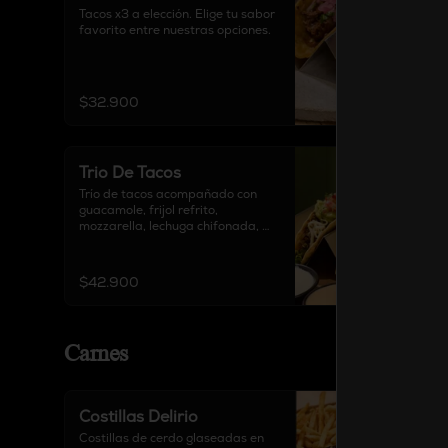
Tacos x3 a elección. Elige tu sabor 
favorito entre nuestras opciones.
$32.900
Trio De Tacos
Trío de tacos acompañado con 
guacamole, frijol refrito, 
mozzarella, lechuga chifonada, 
pico de gallo, chipotle y sour 
cream.
$42.900
Carnes
Costillas Delirio
Costillas de cerdo glaseadas en 