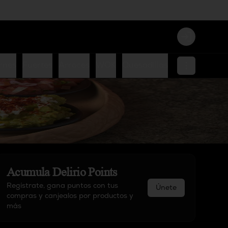
Login
rnes
Fuertes
Arroces
WOK
Quesadillas
Burritos
Ens
Acumula
Delirio Points
Regístrate, gana puntos con tus
Únete
compras y canjealos por productos y
más