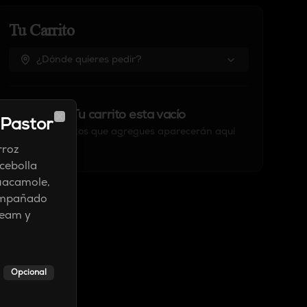
Tu Carrito
¿Dónde quieres pedir?
Tu carrito esta vacío
 Pastor
Close
Los productos que agregues aparecerán aquí
rroz
 cebolla
guacamole,
compañado
ream y
Opcional