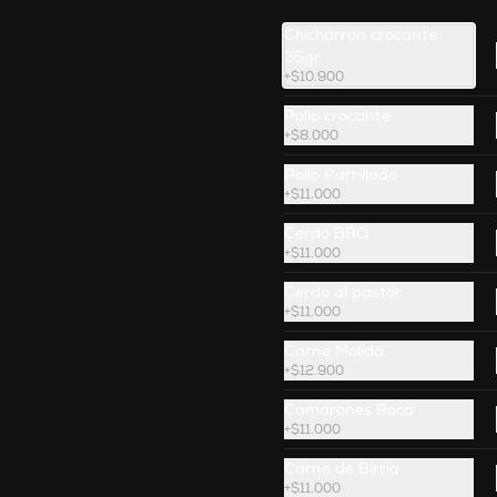
$47.800
Chicharrón crocante
35gr
+
$10.900
Pollo crocante
+
$8.000
Pollo Parrillado
+
$11.000
Cerdo BBQ
+
$11.000
Cerdo al pastor
+
$11.000
Carne Molida.
Tartar De Atún
+
$12.900
Torre de atún fresco estilo tartar, 
Camarones Roca
arroz crocante, guacamole, 
jalapeño y mayonesa oriental, 
+
$11.000
acompañado de salsa ponzu.
Carne de Birria
+
$11.000
$43.900