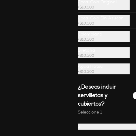
Coca-Cola Original
blanco, negro y especias, 
acompañado de chimichurri y 
+
$10.500
guarnición a elección.
Coca-Cola Sin Azúcar
$88.900
+
$10.500
Colombiana
+
$10.500
Bretaña
+
$10.500
Agua Hatsu
+
$10.500
¿Deseas incluir
servilletas y
cubiertos?
Seleccione 1
Salmón Garrapiñado
Salmón a la parrilla con 
Si
almendras garrapiñadas, sobre 
una cama de pasta vermicelli, 