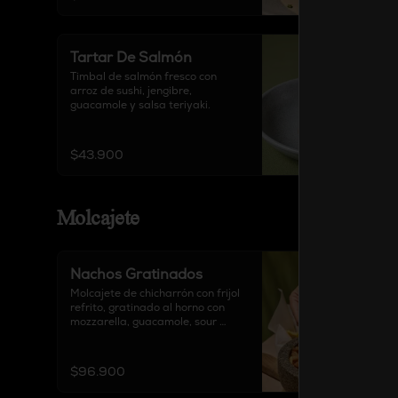
Tartar De Salmón
Timbal de salmón fresco con 
arroz de sushi, jengibre, 
guacamole y salsa teriyaki.
$43.900
Molcajete
Nachos Gratinados
Molcajete de chicharrón con frijol 
refrito, gratinado al horno con 
mozzarella, guacamole, sour 
cream, chipotle, pico de gallo, 
acompañado de totopos y 
proteína a elección.

$96.900
Elige tu proteína: Carne de Birria 