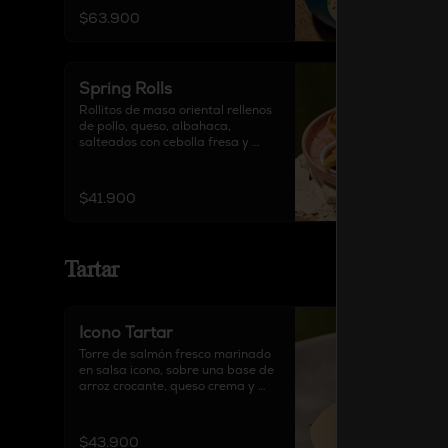
$63.900
Spring Rolls
Rollitos de masa oriental rellenos 
de pollo, queso, albahaca, 
salteados con cebolla fresa y 
curry, acompañados de salsa 
agridulce y decorado con tajín.
$41.900
Tartar
Icono Tartar
Torre de salmón fresco marinado 
en salsa icono, sobre una base de 
arroz crocante, queso crema y 
trocitos de tocineta.
$43.900