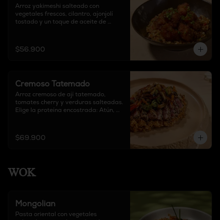
Arroz yakimeshi salteado con 
vegetales frescos, cilantro, ajonjolí 
tostado y un toque de aceite de 
sésamo y soya, acompañado de pollo 
crocante y salsa agridulce de la casa.
$56.900
Cremoso Tatemado
Arroz cremoso de ají tatemado, 
tomates cherry y verduras salteadas. 
Elige la proteína encostrada: Atún, 
salmón, solomito.
$69.900
WOK
Mongolian
Pasta oriental con vegetales 