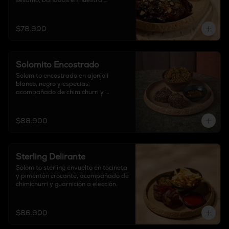
sésamo, bañadas en nuestra 
exclusiva salsa BBQ de la casa. 
Finalizadas con cebollín fresco y 
almendras crocantes, acompañadas 
$78.900
de guarnición de elección.
Solomito Encostrado
Solomito encostrado en ajonjolí 
blanco, negro y especias, 
acompañado de chimichurri y 
guarnición a elección.
$88.900
Sterling Delirante
Solomito sterling envuelto en tocineta 
y pimentón crocante, acompañado de 
chimichurri y guarnición a elección.
$86.900