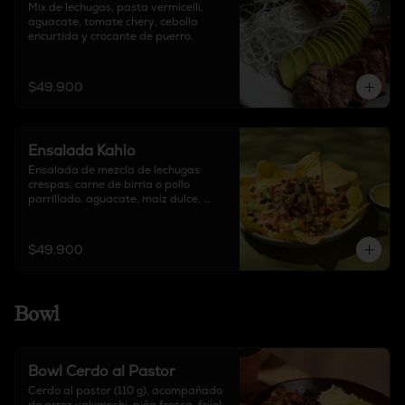
Mix de lechugas, pasta vermicelli, 
aguacate, tomate chery, cebolla 
encurtida y crocante de puerro.
$49.900
Ensalada Kahlo
Ensalada de mezcla de lechugas 
crespas, carne de birria o pollo 
parrillado, aguacate, maíz dulce, 
tomate, queso delirio, frijoles 
salteados y totopos. Acompañada de 
salsa mar y tierra.
$49.900
Bowl
Bowl Cerdo al Pastor
Cerdo al pastor (110 g), acompañado 