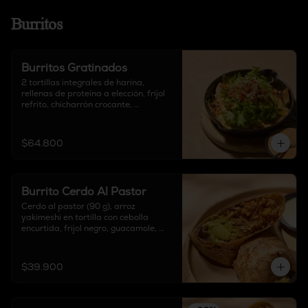
Burritos
Burritos Gratinados
2 tortillas integrales de harina, 
rellenas de proteína a elección, frijol 
refrito, chicharrón crocante, 
mozzarella, lechuga fresca, 
guacamole y pico de gallo.
$64.800
Burrito Cerdo Al Pastor
Cerdo al pastor (90 g), arroz 
yakimeshi en tortilla con cebolla 
encurtida, frijol negro, guacamole, 
piña y queso delirio, acompañado de 
salsa chipotle, sour cream y salsa de 
tomate verde.
$39.900