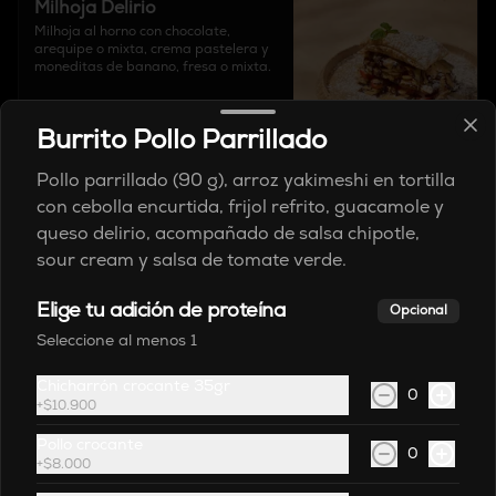
Milhoja Delirio
Milhoja al horno con chocolate, 
arequipe o mixta, crema pastelera y 
moneditas de banano, fresa o mixta.
$31.900
Burrito Pollo Parrillado
Pollo parrillado (90 g), arroz yakimeshi en tortilla
Bebidas
con cebolla encurtida, frijol refrito, guacamole y
queso delirio, acompañado de salsa chipotle,
sour cream y salsa de tomate verde.
Agua Hatsu
Elige tu adición de proteína
Opcional
Seleccione al menos 1
Chicharrón crocante 35gr
0
$10.500
+
$10.900
Pollo crocante
0
+
$8.000
Agua Hatsu con gas