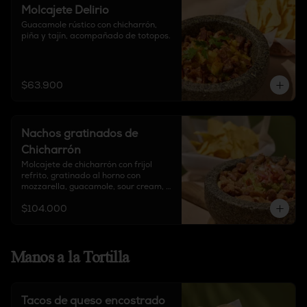
Molcajete Delirio
Guacamole rústico con chicharrón, 
piña y tajín, acompañado de totopos.
$63.900
Nachos gratinados de
Chicharrón
Molcajete de chicharrón con frijol 
refrito, gratinado al horno con 
mozzarella, guacamole, sour cream, 
chipotle, y pico de gallo, acompañado 
$104.000
de totopos.
Manos a la Tortilla
Tacos de queso encostrado