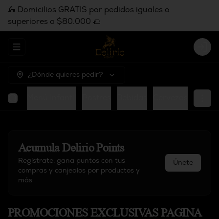
🛵 Domicilios GRATIS por pedidos iguales o
superiores a $80.000 🌮
Abrir menu de navegación
Logi
¿Dónde quieres pedir?
Bowl
Menú Infantil
Postres
Bebidas
Cervezas
Acumula
Delirio Points
Regístrate, gana puntos con tus
Únete
compras y canjealos por productos y
más
PROMOCIONES EXCLUSIVAS PAGINA