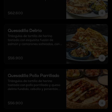
acompañadas con sour cream, pico 
de gallo y guacamole.

$62.600
Contiene cebolla
Quesadilla Delirio
Triángulos de tortilla de harina 
tostada con exquisita fusión de 
salmón y camarones salteados, con 
vegetales en leche de coco, curry y 
queso crema, acompañadas de salsa 
terikyaki y guacamole.
$56.900
Quesadilla Pollo Parrillado
Triángulos de tortilla de harina 
tostada con pollo parrillado y queso 
delirio fundido, cebolla y pimentón, 
acompañadas con sour cream, pico 
de gallo y guacamole.
$56.900