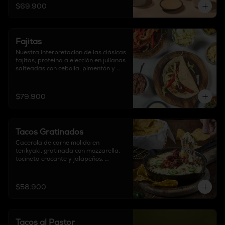
$69.900
Fajitas
Nuestra interpretación de las clásicas 
fajitas, proteína a elección en julianas 
salteadas con cebolla, pimentón y 
soya, acompañadas de guacamole, 
frijol refrito, sour cream, chipotle, 
mozzarella, pico de gallo, lechuga 
$79.900
chifonada y

6 tortillas a elección.
Tacos Gratinados
Cacerola de carne molida en 
terikyaki, gratinada con mozzarella, 
tocineta crocante y jalapeños, 
acompañado con guacamole, pico de 
gallo y tortillas a elección.
$58.900
Tacos al Pastor