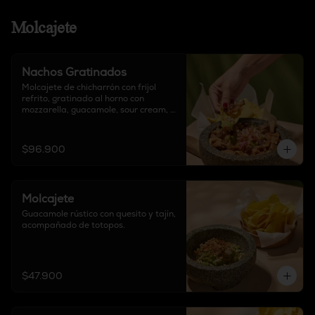
Molcajete
Nachos Gratinados
Molcajete de chicharrón con frijol 
refrito, gratinado al horno con 
mozzarella, guacamole, sour cream, 
chipotle, pico de gallo, acompañado 
de totopos y proteína a elección.

$96.900
Elige tu proteína: Carne de Birria / 
Pollo / Mixto
Molcajete
Guacamole rústico con quesito y tajín, 
acompañado de totopos.
$47.900