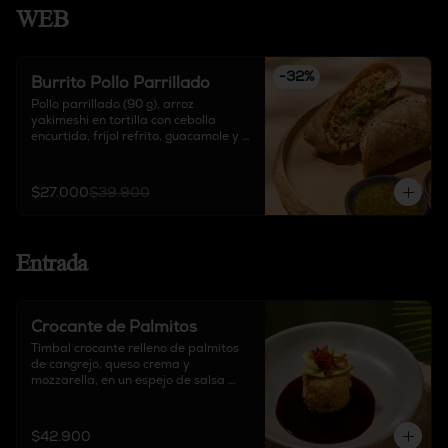
WEB
-
32
%
Burrito Pollo Parrillado
Pollo parrillado (90 g), arroz 
yakimeshi en tortilla con cebolla 
encurtida, frijol refrito, guacamole y 
queso delirio, acompañado de salsa 
chipotle, sour cream y salsa de 
tomate verde.
$27.000
$39.900
Entrada
Crocante de Palmitos
Timbal crocante relleno de palmitos 
de cangrejo, queso crema y 
mozzarella, en un espejo de salsa 
teriyaki, acompañado de aguacate y 
pimentón crocante.
$42.900