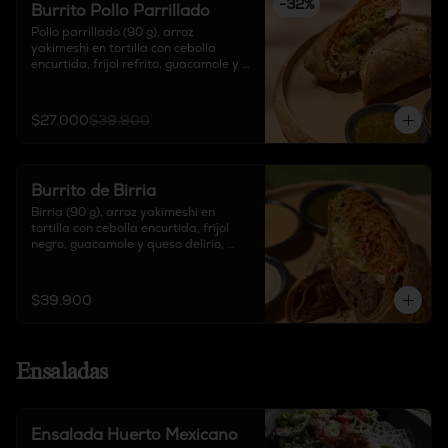
-
32
%
Burrito Pollo Parrillado
Pollo parrillado (90 g), arroz 
yakimeshi en tortilla con cebolla 
encurtida, frijol refrito, guacamole y 
queso delirio, acompañado de salsa 
chipotle, sour cream y salsa de 
tomate verde.
$27.000
$39.900
Burrito de Birria
Birria (90 g), arroz yakimeshi en 
tortilla con cebolla encurtida, frijol 
negro, guacamole y queso delirio, 
acompañado de salsa chipotle, sour 
cream y salsa de tomate verde.
$39.900
Ensaladas
Ensalada Huerto Mexicano