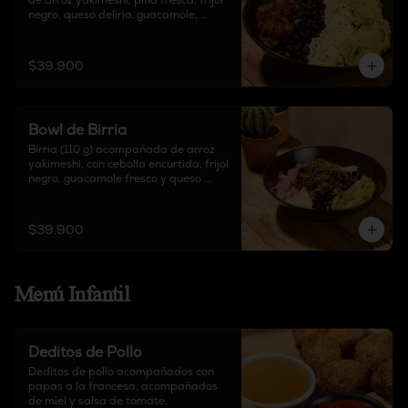
de arroz yakimeshi, piña fresca, frijol 
negro, queso delirio, guacamole, 
acompañado de salsa chipotle y sour 
cream.
$39.900
Bowl de Birria
Birria (110 g) acompañada de arroz 
yakimeshi, con cebolla encurtida, frijol 
negro, guacamole fresco y queso 
delirio, acompañado de salsa chipotle 
y sour cream.
$39.900
Menú Infantil
Deditos de Pollo
Deditos de pollo acompañados con 
papas a la francesa, acompañados 
de miel y salsa de tomate.