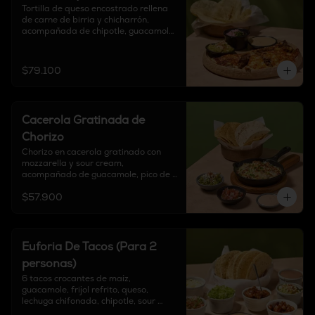
Tortilla de queso encostrado rellena 
de carne de birria y chicharrón, 
acompañada de chipotle, guacamole, 
cebolla encurtida y 6 tortillas a 
elección.
$79.100
Cacerola Gratinada de
Chorizo
Chorizo en cacerola gratinado con 
mozzarella y sour cream, 
acompañado de guacamole, pico de 
gallo, finalizado con cebollín y tortillas 
$57.900
a elección.
Euforia De Tacos (Para 2
personas)
6 tacos crocantes de maíz, 
guacamole, frijol refrito, queso, 
lechuga chifonada, chipotle, sour 
cream y pico de gallo.